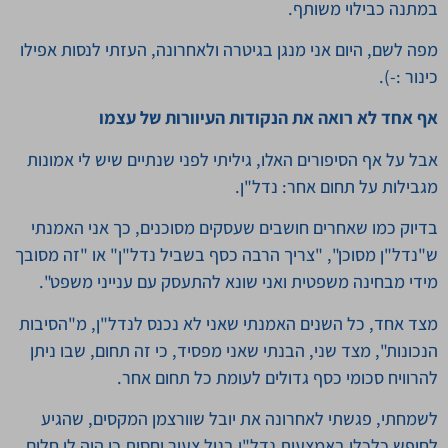
במתנה כבילוי משותף.
מפה לשם, היום אני מנגן בגיטרה ולאחרונה, העזתי לנסות אפילו
כינור :-).
אף אחד לא רואה את הנקודות העיוורות של עצמו
אבל על אף הסיפורים האלו, גיליתי לפני שנתיים שיש לי אמונות
מגבילות על תחום אחר: נדל"ן.
בדיוק כמו שאחרים חושבים שעסקים מסוכנים, כך אני האמנתי
ש"נדל"ן מסוכן", "צריך הרבה כסף בשביל נדל"ן" או "זה מסובך
מידי מבחינה משפטית ואני שונא להתעסק עם ענייני משפט".
מצד אחד, כל השנים האמנתי שאני לא נכנס לנדל"ן, מ"הסיבות
הנכונות", מצד שני, הבנתי שאני מפסיד, כי זה תחום, שבו ניתן
להרוויח סכומי כסף גדולים לעומת כל תחום אחר.
לשמחתי, פגשתי לאחרונה את יובל שוורצמן המקסים, שהגיע
לחופש כלכלי באמצעות נדל"ן בגיל צעיר יחסית כי היה לו חלום