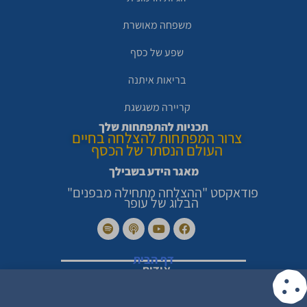
בחברות
פיתח את שיטת
השקעה פרטיות
משפחה מאושרת
"4 הנתיבים" -
ובורסאיות.
המודל לפיתוח
שפע של כסף
אישי ועסקי
בריאות איתנה
המאפשר חיים
של רווחה
קריירה משגשגת
ושגשוג. השיטה
תכניות להתפתחות שלך
צרור המפתחות להצלחה בחיים
המשלבת את
העולם הנסתר של הכסף
עולם הטיפול ,
מאגר הידע בשבילך
אימון ויזמות.
פודאקסט "ההצלחה מתחילה מבפנים"
הבלוג של עופר
דף הבית
אודות
סיפורי הצלחה מרגשים
צור קשר
מדיניות פרטיות