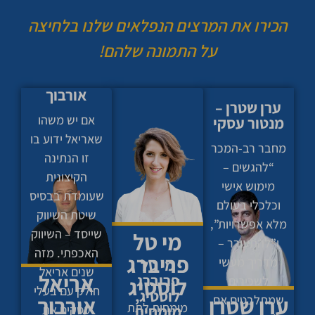
הכירו את המרצים הנפלאים שלנו בלחיצה
על התמונה שלהם!
אריאל
אורבוך
ערן שטרן –
אם יש משהו
מנטור עסקי
שאריאל ידוע בו
מחבר רב-המכר
זו הנתינה
“להגשים –
הקיצונית
מימוש אישי
שעומדת בבסיס
וכלכלי בעולם
שיטת השיווק
מלא אפשרויות”,
שייסד – השיווק
מי טל
ו”להתעורר –
האכפתי. מזה
פריברג
מדריך מעשי
מי טל
שנים אריאל
אריאל
פריברג
לוסטיג
לשכירים
חולק עם בעלי
לוסטיג,
ערן שטרן​
אורבוך
שמתלבטים אם
מומחית לתת
מומחית
עסקים את