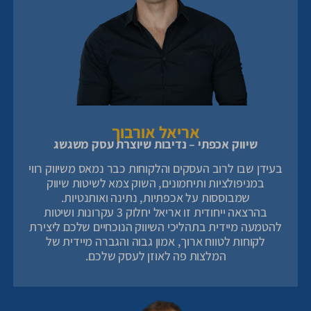
אריאל אורבוך
שיווק אכפתי – נדיבות שיוצרת עסק משגשג
בעידן שבו לרוב העסקים והלקוחות כבר נמאס משיווק רווי
במניפולציות ותיחמונים, השוק צמא לשיטות שיווק
שמבוססות על אכפתיות, נתינה ואותנטיות.
בהרצאה ייחודית זו אריאל יחלוק 3 עקרונות ושיטות
להטמעה מיידית בתהליכי השיווק הנוכחיים שלכם ליצירת
לקוחות לטווח ארוך, אמון גבוה והגברה מיידית של
המלצות פה לאוזן לעסק שלכם.