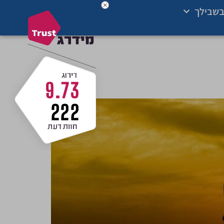
בשבילך
9.73
222