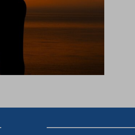
בימים שלפני הולדת הבת שלי, חוויתי את החששות שבט
"חונכו" בצורה של שיחות "עשה ואל תעשה". אנחנו נו
אותי. […]