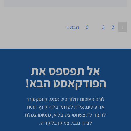
1
2
3
…
5
הבא »
אל תפספס את
הפודקאסט הבא!
לורם איפסום דולור סיט אמט, קונסקטורר
אדיפיסינג אלית לפרומי בלוף קינץ תתיח
לרעח. לת צשחמי צש בליא, מנסוטו צמלח
לביקו ננבי, צמוקו בלוקריה.