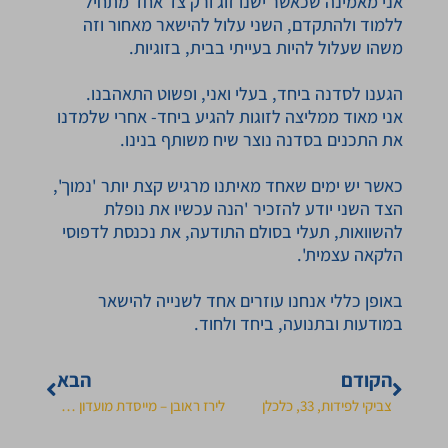
אני מאמינה שכאשר ישנו זוג ורק צד אחד מתחיל
ללמוד ולהתקדם, השני עלול להישאר מאחור וזה
משהו שעלול להיות בעייתי בבית, בזוגיות.
הגענו לסדנה ביחד, בעלי ואני, ופשוט התאהבנו.
אני מאוד ממליצה לזוגות להגיע ביחד- אחרי שלמדנו
את התכנים בסדנה נוצר שיח משותף בנינו.
כאשר יש ימים שאחד מאיתנו מרגיש קצת יותר 'נמוך',
הצד השני יודע להזכיר 'הנה עכשיו את נופלת
להשוואות, תעלי בסולם התודעה, את נכנסת לדפוסי
הלקאה עצמית'.
באופן כללי אנחנו עוזרים אחד לשנייה להישאר
במודעות ובתנועה, ביחד ולחוד.
הקודם
הבא
צביקי לפידות, 33, כלכלן
לירז ראובן – מייסדת מועדון עצמאיות ביחד