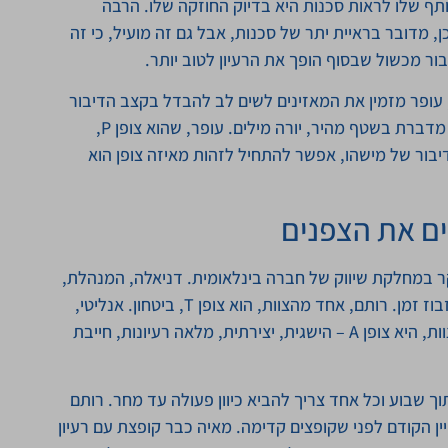
תף שלו לראות סכנות היא בדיוק החוזקה שלו. הרבה
 מדובר בראיית יתר של סכנות, אבל גם זה מועיל, כי זה
ר מכשול שבסוף הופך את הרעיון לטוב יותר.
 עופר מזמין את המאזינים לשים לב להבדל בקצב הדיבור
בינו לבין פנינה במהלך הפרק עצמו. פנינה, שהיא צופן A, מדברת בשטף מהיר, יורה מילים. עופר, שהוא צופן P,
בור של מישהו, אפשר להתחיל לזהות מאיזה צופן הוא
ם את הצפנים
קר במחלקת שיווק של חברה בינלאומית. דניאלה, המנהלת,
היא צופן E (Empower). אסרטיבית, ישירה, לא סובלת בזבוז זמן. רותם, אחד מהצוות, הוא צופן T, ביטחון. אנליטי,
אוהב תהליכים מסודרים, צריך ודאות. ומאיה, עוד חברת צוות, היא צופן A – הישגית, יצירתית, מלאה רעיונות, חייבת
 שבוע וכל אחד צריך להביא כיוון פעולה עד מחר. רותם
ין הקודם לפני שקופצים קדימה. מאיה כבר קופצת עם רעיון