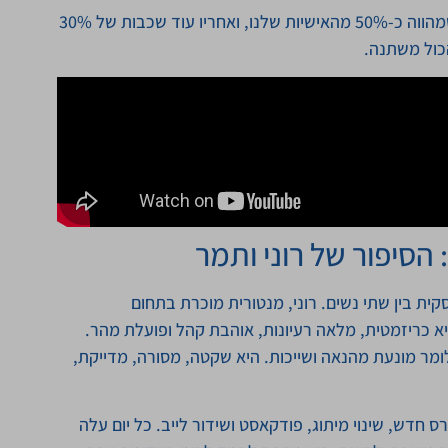
כל אחד מאיתנו מורכב מכל הארבע, אבל יש צופן ראשי שמהווה כ-50% מהאישיות שלנו, ואחריו עוד שכבות של 30%
הסיפור של רוני ותמר
ת בין שתי נשים. רוני, מנטורית מוכרת בתחום
 צופן A, כלומר הישגית. היא כריזמטית, מלאה רעיונות, אוהבת קהל ופועלת מהר.
 שלה, תמר, מנהלת התוכן, היא בעלת צופן P, כלומר מונעת מהנאה ושייכות. היא שקטה, מסורה, מדייקת,
רס חדש, שינוי מיתוג, פודקאסט ושידור לייב. כל יום עלה