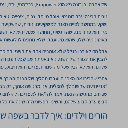
של אהבה. בן זוגה גיא הוא Empower, כריזמטי, יוזם, עסוק כל הזמן בהשגת מטרות.
נורית הכינה ערב רומנטי. אוכל מיוחד, נרות, ציפייה. גי
ושקע במחשב לסיים מצגת למשקיעים. נורית, שהשקיעה 
מיד הוא פחד מנטישה רגשית, תחושה שאולי היא לא חשוב
באוטונומיה שלו, שהוא משועבד, שלא נותנים לו לעשות א
אבל הם לא רבו בגלל שלא אוהבים אחד את השני. ההיפך ה
להבין את הצורך של השני. גיא באמת חשב שכל העבודה
שלהם. הוא לא הבין שכל מה שנורית צריכה הוא חיבוק, פ
אחרי שהכירו את הצפנים ועברו תהליך של הבנת הצורך ש
"אני יודעת שחשוב לך להצליח, אני מרגישה אותך, רק בב
שנדהם מהגישה הזאת, אמר לה "את לא צריכה להילחם על
קבעו ערב קבוע שלהם, והשינוי הפשוט הזה שינה את כל 
הורים וילדים: איך לדבר בשפה ש