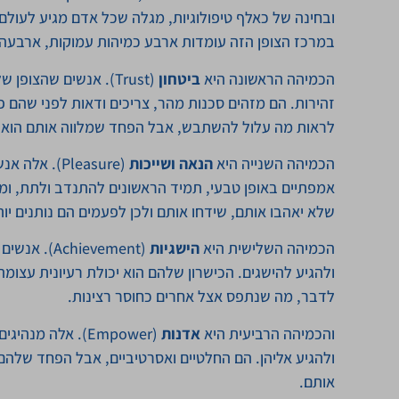
ובחינה של כאלף טיפולוגיות, מגלה שכל אדם מגיע לעולם ע
במרכז הצופן הזה עומדות ארבע כמיהות עמוקות, ארבעה ר
הכמיהה הראשונה היא
ביטחון
(Trust). אנשים שהצו
זהירות. הם מזהים סכנות מהר, צריכים ודאות לפני שהם פ
לראות מה עלול להשתבש, אבל הפחד שמלווה אותם הוא רא
הכמיהה השנייה היא
הנאה ושייכות
(Pleasure).
אמפתיים באופן טבעי, תמיד הראשונים להתנדב ולתת, ומ
שלא יאהבו אותם, שידחו אותם ולכן לפעמים הם נותנים יו
הכמיהה השלישית היא
הישגיות
(hievement
ולהגיע להישגים. הכישרון שלהם הוא יכולת רעיונית עצו
לדבר, מה שנתפס אצל אחרים כחוסר רצינות.
והכמיהה הרביעית היא
אדנות
(Empower). אלה מ
ולהגיע אליהן. הם החלטיים ואסרטיביים, אבל הפחד שלהם
אותם.