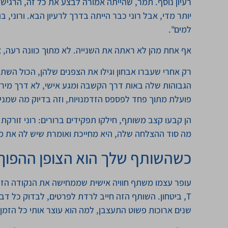
רעיון נוסף. תמר, שהייתה אמורה לבצע את כל זה, הרגישה
יותר מדי, אבל רוני כבר הייתה בדרך לרעיון הבא. ורוני
למים".
אף אחת מהן לא ראתה את השנייה. לא מתוך כוונה רעה, 
רק אחרי שעברו אבחון וגילו את הצפנים שלהן, הכול השתנה
הגבוהות שלה באות דרך הקשבה ומגע אישי, לא דרך מירוצ
פועלת מתוך פחד לפספס הזדמנויות, וזה בדיוק מה שמניע
הן קבעו קצב משותף, חילקו תפקידים ברורים: רוני זורקת
מה סוד ההצלחה שלה, היא מחייכת ואומרת שיש לה את מי
כשהשותף שלך הוא הצופן ההפוך
עופר עצמו משתף חוויה אישית שממחישה את הנקודה הזו.
T, ביטחון. השותף הזה חייב לרדת לפרטים, לבדוק כל דבר
שנים ארוכות פשוט התעצבן, למה הוא עוצר אותי כל הזמן