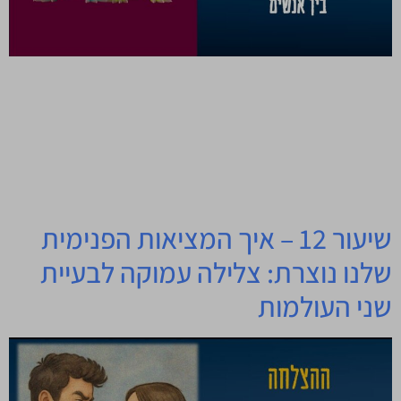
ההצלחה מתחילה מבפנים: למה כל כך חשוב להבין את
ההבדלים בין אנשים זמן קריאה: 9 דקות שמתם פעם לב שיש
אנשים שמאוד קל לכם לדבר איתם, ויש כאלה שכמעט בלתי
אפשרי? חשבתם פעם למה אתם כל כך כועסים על בן הזוג שלא
מסדר אחריו, או למה השותף שלכם בעבודה פועל בדיוק הפוך
מכם? ומה אם […]
שיעור 12 – איך המציאות הפנימית
שלנו נוצרת: צלילה עמוקה לבעיית
שני העולמות