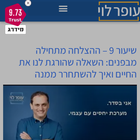
לתוכן
9.73
מאגר הידע בשבילך
מה חשוב לך כרגע בחיים?
תכניות להתפתחות שלך
תגית:
אהבה עצמית
שיעור 9 – ההצלחה מתחילה
מבפנים: השאלה שהורגת לנו את
החיים ואיך להשתחרר ממנה