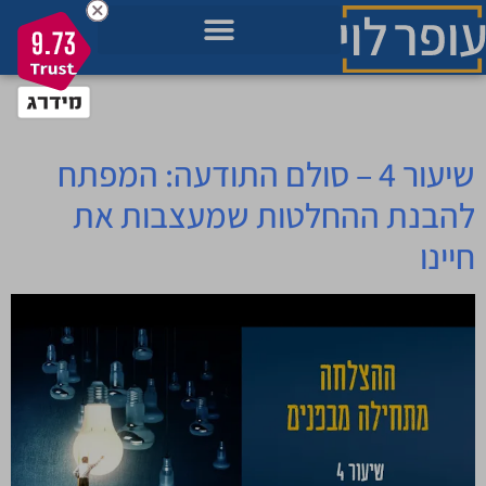
לתוכן
9.73
מאגר הידע בשבילך
מה חשוב לך כרגע בחיים?
תכניות להתפתחות שלך
תגית:
דיוויד הוקינס
שיעור 4 – סולם התודעה: המפתח
להבנת ההחלטות שמעצבות את
חיינו