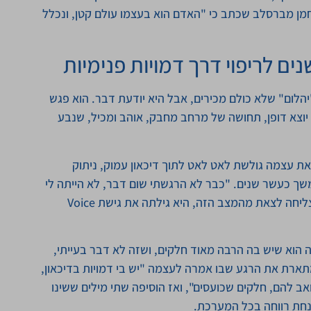
 נחמן מברסלב שכתב כי "האדם הוא בעצמו עולם קטן, ונכלל
ים לריפוי דרך דמויות פנימיות
הלום" שלא כולם מכירים, אבל היא יודעת דבר. הוא פגש
בנוכחותה משהו יוצא דופן, תחושה של מרחב מחבק, אוהב ומכיל, שנבע
יל במקום אפל. בגיל 13 היא מצאה את עצמה גולשת לאט לאט לתוך דיכאון עמוק, ניתוק
שך כעשר שנים. "כבר לא הרגשתי שום דבר, לא הייתה לי
שום אמונה או תחושה של תקווה", היא מספרת. אחרי שהצליחה לצאת מהמצב הזה, היא גילתה את גישת Voice
 הוא שיש בה הרבה מאוד חלקים, ושזה לא דבר בעייתי,
מתארת את הרגע שבו אמרה לעצמה "יש בי דמויות בדיכאון,
אב להם, חלקים שכועסים", ואז הוסיפה שתי מילים ששינו
נחת רווחה בכל המערכת.