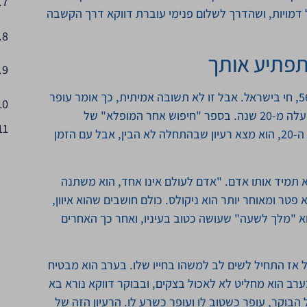
דמויות, ושהדרך לשלום פנימי עוברת דווקא דרך הקשבה
תפתיע אותך
"מי אני?" נשמעת כמו שאלה פשוטה. אני עופר, גבר, בן 56, חי בישראל. אבל זו לא תשובה אמיתית, כך אומר עופר
לוי ומתאר את הרגע שפגש תובנה שטלטלה אותו לפני למעלה מ-20 שנה. בספר "חיפוש אחר המופלא" של
אוספנסקי, שמתאר את תורתו של גורדייף מתחילת המאה ה-20, הוא מצא רעיון שבהתחלה לא הבין, אבל עם הזמן
 תמיד אותו אדם. "אדם לעולם אינו אחד, הוא משתנה
 פטר ומאוחר יותר הוא ניקולס. כולם חושבים שהוא איוון,
 "מלך לשעה" שעושה כטוב בעיניו, ואחר כך האחרים
אז התחיל לשים לב למשהו בחייו שלו. בערב הוא מבטיח
רב הוא מחליט לא לאכול בצקים, ובבוקר דווקא נורא בא
בוקר, עופר כשטוב לו ועופר כשרע לו. הרעיון הזה של