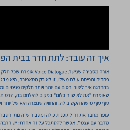
איך זה עובד: לתת חדר בבית הפנ
אורה מסבירה שגישת ialogue
פחדים ותפיסת עולם משלו. זו לא רק מטאפורה, היא מדגי
בהדרגה איך ליצור יחסים עם יותר ויותר חלקים פנימיים
שאומרת "את לא שווה כלום" במקום להילחם בה, הדמות 
סוף סוף מישהו הקשיב לה. והחוויה שנוצרה היא של יותר 
עופר מחבר את זה לתוכנית כולה ומסביר שזה נותן הסבר
מדבר עם עצמי", אפשר להסתכל על זה אחרת: יש הרבה 