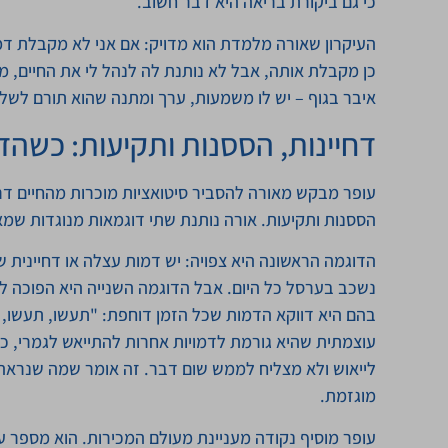
כי גם ביקורת בריאה היא דבר חשוב.
העיקרון שאורה מלמדת הוא מדויק: אם אני לא מקבלת דמות
כן מקבלת אותה, אבל לא נותנת לה לנהל לי את החיים, 
איבר בגוף – יש לו משמעות, ערך ומתנה שהוא תורם לשל
דחיינות, הססנות ותקיעות: כשהדמ
עופר מבקש מאורה להסביר סיטואציות מוכרות מהחיים דרך
הססנות ותקיעות. אורה נותנת שתי דוגמאות מנוגדות שמ
הדוגמה הראשונה היא צפויה: יש דמות עצלה או דחייני
נשכב בערסל כל היום. אבל הדוגמה השנייה היא הפוכה לג
בהם היא דווקא הדמות שכל הזמן דוחפת: "תעשו, תעשו,
עוצמתית שהיא גורמת לדמויות אחרות להתייאש לגמרי, כי 
לייאוש ולא מצליח לממש שום דבר. זה אומר שמה שנראה 
מוגזמת.
עופר מוסיף נקודה מעניינת מעולם המכירות. הוא מספר על