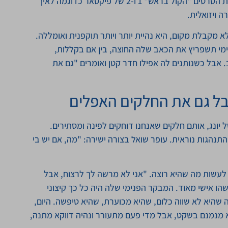
תפיסת עולם אחרת, הסתכלות אחרת. הוא אפילו מזכיר את הסרטים "הקול בראש" 1 ו-2 של פיקסאר כדוגמה לאיך
 ויזואלית.
מקבלת מקום, היא נהיית יותר ויותר תוקפנית ואומללה.
מי תשפריץ את הכאב שלה החוצה, בין אם בקללות,
. אבל כשנותנים לה אפילו חדר קטן ואומרים "גם את
בל גם את החלקים האפלים
ונג, אותם חלקים שאנחנו דוחקים לפינה ומסתירים.
נהגות נוראית. עופר שואל בצורה ישירה: "מה, אם יש בי
לעשות מה שהיא רוצה. "אני לא מרשה לך לרצוח, אבל
הו אישי מאוד. המבקר הפנימי שלה היה כל כך קיצוני
שהיא לא שווה כלום, שהיא מכוערת, שהיא טיפשה. היום,
וא מנמנם בשקט, אבל מדי פעם מתעורר ונהיה דווקא מתנה,